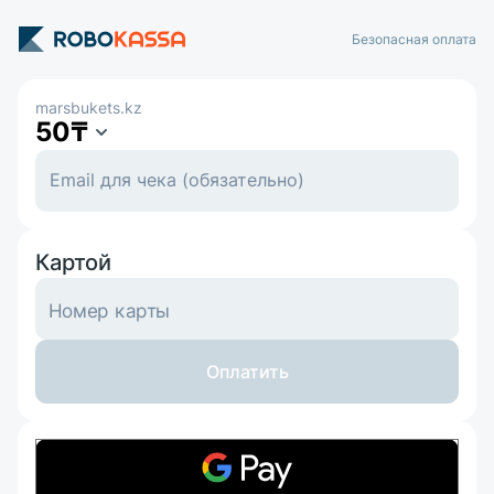
Безопасная оплата
marsbukets.kz
50
₸
Картой
Номер карты
Оплатить